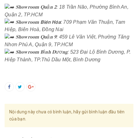
𝐒𝐡𝐨𝐰𝐫𝐨𝐨𝐦 𝐐𝐮ậ𝐧 𝟐: 18 Trần Não, Phường Bình An,
Quận 2, TP.HCM
𝐒𝐡𝐨𝐰𝐫𝐨𝐨𝐦 𝗕𝗶𝗲̂𝗻 𝗛𝗼̀𝗮: 709 Phạm Văn Thuận, Tam
Hiệp, Biên Hoà, Đồng Nai
𝐒𝐡𝐨𝐰𝐫𝐨𝐨𝐦 𝐐𝐮ậ𝐧 𝟗: 459 Lê Văn Việt, Phường Tăng
Nhơn Phú A, Quận 9, TP.HCM
𝐒𝐡𝐨𝐰𝐫𝐨𝐨𝐦 𝐁ì𝐧𝐡 𝐃ươ𝐧𝐠: 523 Đại Lộ Bình Dương, P.
Hiệp Thành, TP.Thủ Dầu Một, Bình Dương
Nội dung này chưa có bình luận, hãy gửi bình luận đầu tiên
của bạn.