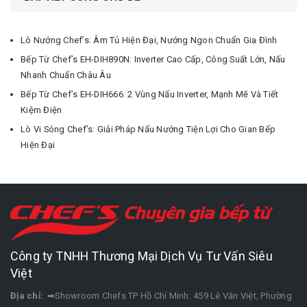
Lò Nướng Chef’s: Âm Tủ Hiện Đại, Nướng Ngon Chuẩn Gia Đình
Bếp Từ Chef’s EH-DIH890N: Inverter Cao Cấp, Công Suất Lớn, Nấu
Nhanh Chuẩn Châu Âu
Bếp Từ Chef’s EH-DIH666: 2 Vùng Nấu Inverter, Mạnh Mẽ Và Tiết
Kiệm Điện
Lò Vi Sóng Chef’s: Giải Pháp Nấu Nướng Tiện Lợi Cho Gian Bếp
Hiện Đại
Công ty TNHH Thương Mại Dịch Vụ Tư Vấn Siêu
Việt
Địa chỉ:
➡Showroom Chefs TP Hồ Chí Minh: 459 Lê Văn Việt, Phường