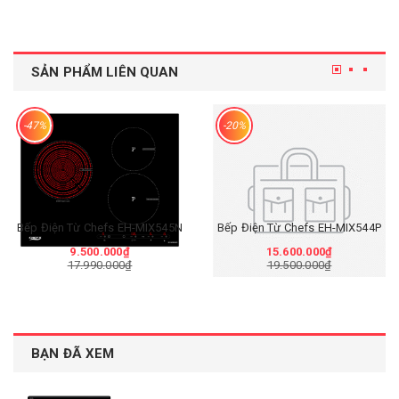
SẢN PHẨM LIÊN QUAN
-47%
-20%
Bếp Điện Từ Chefs EH-MIX545N
Bếp Điện Từ Chefs EH-MIX544P
9.500.000₫
15.600.000₫
17.990.000₫
19.500.000₫
BẠN ĐÃ XEM