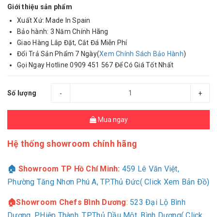
Giới thiệu sản phẩm
Xuất Xứ: Made In Spain
Bảo hành: 3 Năm Chính Hãng
Giao Hàng Lắp Đặt, Cắt Đá Miễn Phí
Đổi Trả Sản Phẩm 7 Ngày(
Xem Chính Sách Bảo Hành
)
Gọi Ngay Hotline 0909 451 567 Để Có Giá Tốt Nhất
Số lượng
-
+
Mua ngay
Hệ thống showroom chính hãng
🏠
Showroom TP Hồ Chí Minh:
459 Lê Văn Việt,
Phường Tăng Nhơn Phú A, TP.Thủ Đức( Click Xem Bản Đồ)
🏠Showroom Chefs Bình Dương
:
523 Đại Lộ Bình
Dương, P.Hiệp Thành, TP.Thủ Dầu Một, Bình Dương( Click