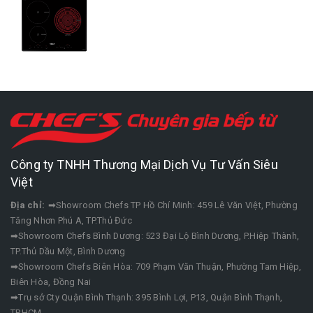
Công ty TNHH Thương Mại Dịch Vụ Tư Vấn Siêu
Việt
Địa chỉ:
➡Showroom Chefs TP Hồ Chí Minh: 459 Lê Văn Việt, Phường
Tăng Nhơn Phú A, TP.Thủ Đức
➡Showroom Chefs Bình Dương: 523 Đại Lộ Bình Dương, P.Hiệp Thành,
TP.Thủ Dầu Một, Bình Dương
➡Showroom Chefs Biên Hòa: 709 Phạm Văn Thuận, Phường Tam Hiệp,
Biên Hòa, Đồng Nai
➡Trụ sở Cty Quận Bình Thạnh: 395 Bình Lợi, P13, Quận Bình Thạnh,
TP.HCM