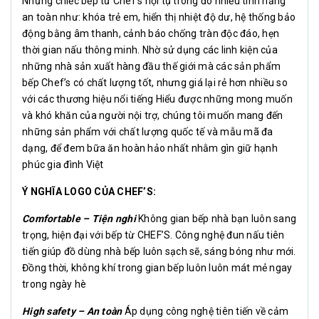
Những chiếc bếp từ Chef’s hội tụ trong đó nhiều tính năng
an toàn như: khóa trẻ em, hiển thị nhiệt độ dư, hệ thống bảo
động bằng âm thanh, cảnh báo chống tràn độc đáo, hẹn
thời gian nấu thông minh. Nhờ sử dụng các linh kiện của
những nhà sản xuất hàng đầu thế giới mà các sản phẩm
bếp Chef’s có chất lượng tốt, nhưng giá lại rẻ hơn nhiều so
với các thương hiệu nổi tiếng Hiểu được những mong muốn
và khó khăn của người nội trợ, chúng tôi muốn mang đến
những sản phẩm với chất lượng quốc tế và mẫu mã đa
dạng, để đem bữa ăn hoàn hảo nhất nhằm gìn giữ hạnh
phúc gia đình Việt
Ý NGHĨA LOGO CỦA CHEF’S:
Comfortable – Tiện nghi
Không gian bếp nhà bạn luôn sang
trọng, hiện đại với bếp từ CHEF’S. Công nghệ đun nấu tiên
tiến giúp đồ dùng nhà bếp luôn sạch sẽ, sáng bóng như mới.
Đồng thời, không khí trong gian bếp luôn luôn mát mẻ ngay
trong ngày hè
High safety – An toàn
Áp dụng công nghệ tiên tiến về cảm