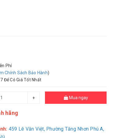
ễn Phí
m Chính Sách Bảo Hành
)
7 Để Có Giá Tốt Nhất
Mua ngay
+
nh hãng
nh:
459 Lê Văn Việt, Phường Tăng Nhơn Phú A,
Đồ)