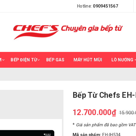
Hotline:
0909451567
M
BẾP ĐIỆN TỪ
BẾP GAS
MÁY HÚT MÙI
LÒ NƯỚNG –
Bếp Từ Chefs EH-
12.700.000₫
15.900
*
Giá sản phẩm đã bao gồm VAT
Mã sản phẩm:
EH-IH534