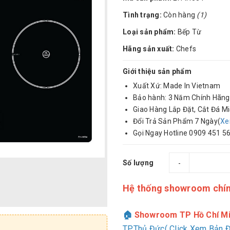
Tình trạng:
Còn hàng
(1)
Loại sản phẩm:
Bếp Từ
Hãng sản xuất:
Chefs
Giới thiệu sản phẩm
Xuất Xứ: Made In Vietnam
Bảo hành: 3 Năm Chính Hãng
Giao Hàng Lắp Đặt, Cắt Đá Mi
Đổi Trả Sản Phẩm 7 Ngày(
Xe
Gọi Ngay Hotline 0909 451 56
Số lượng
-
Hệ thống showroom chí
🏠
Showroom TP Hồ Chí Mi
TP.Thủ Đức( Click Xem Bản 