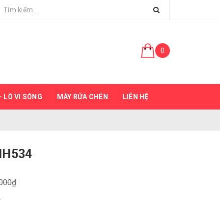
0
 LÒ VI SÓNG
MÁY RỬA CHÉN
LIÊN HỆ
IH534
.000₫