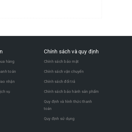
n
Chính sách và quy định
ua hàng
Chính sách bảo mật
hanh toán
Chính sách vận chuyển
iao nhận
Chính sách đổi trả
ịch vụ
Chính sách bảo hành sản phẩm
Quy định và hình thức thanh
toán
Quy định sử dụng