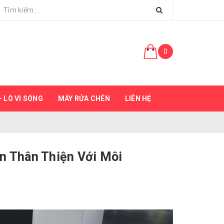
0
 LÒ VI SÓNG
MÁY RỬA CHÉN
LIÊN HỆ
n Thân Thiện Với Môi