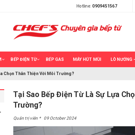
Hotline:
0909451567
M
BẾP ĐIỆN TỪ
BẾP GAS
MÁY HÚT MÙI
LÒ NƯỚNG –
ựa Chọn Thân Thiện Với Môi Trường?
Tại Sao Bếp Điện Từ Là Sự Lựa Chọ
Trường?
Quản trị viên
09 October 2024