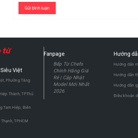
Gửi bình luận
Fanpage
Hướng dẫ
Bếp Từ Chefs
Hướng dẫn m
Siêu Việt
Chính Hãng Giá
Hướng dẫn t
Rẻ | Cập Nhật
iệt, Phường Tăng
Model Mới Nhất
Hướng dẫn g
2026
iệp Thành, TP.Thủ
Điều khoản d
 Tam Hiệp, Biên
h Thạnh, TP.HCM