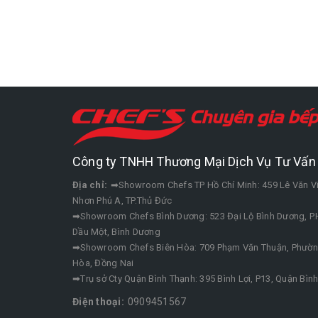
Công ty TNHH Thương Mại Dịch Vụ Tư Vấn 
Địa chỉ:
➡Showroom Chefs TP Hồ Chí Minh: 459 Lê Văn V
Nhơn Phú A, TP.Thủ Đức
➡Showroom Chefs Bình Dương: 523 Đại Lộ Bình Dương, P.H
Dầu Một, Bình Dương
➡Showroom Chefs Biên Hòa: 709 Phạm Văn Thuận, Phường
Hòa, Đồng Nai
➡Trụ sở Cty Quận Bình Thạnh: 395 Bình Lợi, P13, Quận Bìn
Điện thoại:
0909451567