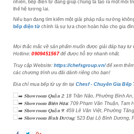
nhiên, bếp điện từ đang giúp chúng ta tạo ra một môi 
thế hệ tương lai.
Nếu bạn đang tìm kiếm một giải pháp nấu nướng không 
bếp điện từ
chính là sự lựa chọn hoàn hảo cho gia đìn
Mọi thắc mắc về sản phẩm muốn được giải đáp hay tư v
Hotline:
0909451567
để được hỗ trợ nhanh nhất.
Truy cập Website:
https://chefsgroup.vn/
để xem thêm 
các chương trình ưu đãi dành riêng cho bạn!
Địa chỉ mua bếp từ uy tín tại
Chesf - Chuyên Gia Bếp
𝐒𝐡𝐨𝐰𝐫𝐨𝐨𝐦 𝐐𝐮ậ𝐧 𝟐: 18 Trần Não, Phường Bình
𝐒𝐡𝐨𝐰𝐫𝐨𝐨𝐦 𝗕𝗶𝗲̂𝗻 𝗛𝗼̀𝗮: 709 Phạm Văn Thuận, 
𝐒𝐡𝐨𝐰𝐫𝐨𝐨𝐦 𝐐𝐮ậ𝐧 𝟗: 459 Lê Văn Việt, Phường
𝐒𝐡𝐨𝐰𝐫𝐨𝐨𝐦 𝐁ì𝐧𝐡 𝐃ươ𝐧𝐠: 523 Đại Lộ Bình Dư