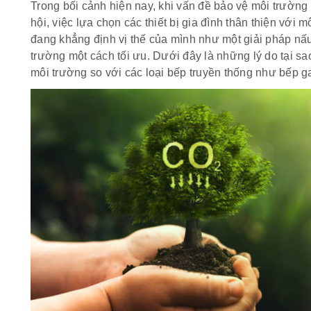
Trong bối cảnh hiện nay, khi vấn đề bảo vệ môi trường
hội, việc lựa chọn các thiết bị gia đình thân thiện với m
đang khẳng định vị thế của mình như một giải pháp nấ
trường một cách tối ưu. Dưới đây là những lý do tại sao
môi trường so với các loại bếp truyền thống như bếp g