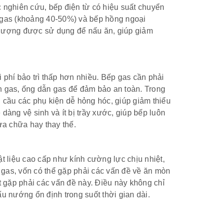
 nghiên cứu, bếp điện từ có hiệu suất chuyển
p gas (khoảng 40-50%) và bếp hồng ngoại
 lượng được sử dụng để nấu ăn, giúp giảm
 phí bảo trì thấp hơn nhiều. Bếp gas cần phải
n gas, ống dẫn gas để đảm bảo an toàn. Trong
 cầu các phụ kiện dễ hỏng hóc, giúp giảm thiểu
ễ dàng vệ sinh và ít bị trầy xước, giúp bếp luôn
a chữa hay thay thế.
t liệu cao cấp như kính cường lực chịu nhiệt,
p gas, vốn có thể gặp phải các vấn đề về ăn mòn
t gặp phải các vấn đề này. Điều này không chỉ
u nướng ổn định trong suốt thời gian dài.