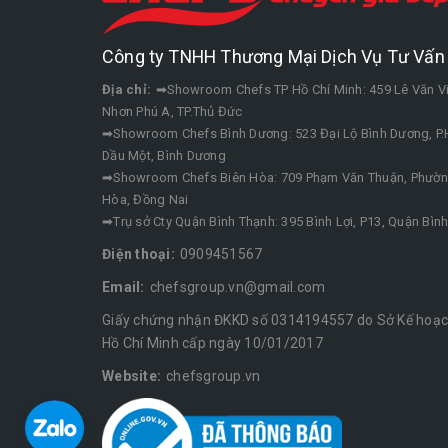
Công ty TNHH Thương Mại Dịch Vụ Tư Vấn 
Địa chỉ:
➡Showroom Chefs TP Hồ Chí Minh: 459 Lê Văn V
Nhơn Phú A, TP.Thủ Đức
➡Showroom Chefs Bình Dương: 523 Đại Lộ Bình Dương, P.H
Dầu Một, Bình Dương
➡Showroom Chefs Biên Hòa: 709 Phạm Văn Thuận, Phường
Hòa, Đồng Nai
➡Trụ sở Cty Quận Bình Thạnh: 395 Bình Lợi, P13, Quận Bìn
Điện thoại:
0909451567
Email:
chefsgroup.vn@gmail.com
Giấy chứng nhận ĐKKD số 0314194557 do Sở Kế hoạch
Hồ Chí Minh cấp ngày 10/01/2017
Website:
chefsgroup.vn