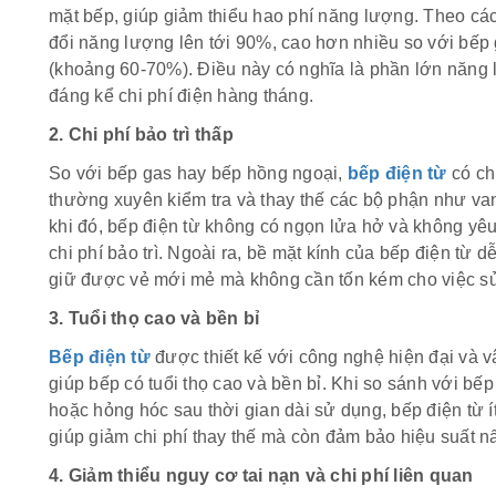
mặt bếp, giúp giảm thiểu hao phí năng lượng. Theo các
đổi năng lượng lên tới 90%, cao hơn nhiều so với bế
(khoảng 60-70%). Điều này có nghĩa là phần lớn năng
đáng kể chi phí điện hàng tháng.
2. Chi phí bảo trì thấp
So với bếp gas hay bếp hồng ngoại,
bếp điện từ
có chi
thường xuyên kiểm tra và thay thế các bộ phận như va
khi đó, bếp điện từ không có ngọn lửa hở và không yêu
chi phí bảo trì. Ngoài ra, bề mặt kính của bếp điện từ d
giữ được vẻ mới mẻ mà không cần tốn kém cho việc sử
3. Tuổi thọ cao và bền bỉ
Bếp điện từ
được thiết kế với công nghệ hiện đại và vậ
giúp bếp có tuổi thọ cao và bền bỉ. Khi so sánh với bế
hoặc hỏng hóc sau thời gian dài sử dụng, bếp điện từ í
giúp giảm chi phí thay thế mà còn đảm bảo hiệu suất nấ
4. Giảm thiểu nguy cơ tai nạn và chi phí liên quan