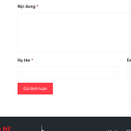
Nội dung
*
Họ tên
*
E
Gửi bình luận