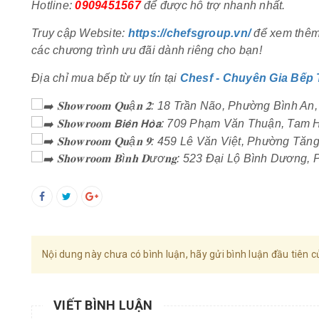
Hotline:
0909451567
để được hỗ trợ nhanh nhất.
Truy cập Website:
https://chefsgroup.vn/
để xem thêm 
các chương trình ưu đãi dành riêng cho bạn!
Địa chỉ mua bếp từ uy tín tại
Chesf - Chuyên Gia Bếp
𝐒𝐡𝐨𝐰𝐫𝐨𝐨𝐦 𝐐𝐮ậ𝐧 𝟐: 18 Trần Não, Phường Bình
𝐒𝐡𝐨𝐰𝐫𝐨𝐨𝐦 𝗕𝗶𝗲̂𝗻 𝗛𝗼̀𝗮: 709 Phạm Văn Thuận, 
𝐒𝐡𝐨𝐰𝐫𝐨𝐨𝐦 𝐐𝐮ậ𝐧 𝟗: 459 Lê Văn Việt, Phường
𝐒𝐡𝐨𝐰𝐫𝐨𝐨𝐦 𝐁ì𝐧𝐡 𝐃ươ𝐧𝐠: 523 Đại Lộ Bình Dư
Nội dung này chưa có bình luận, hãy gửi bình luận đầu tiên c
VIẾT BÌNH LUẬN