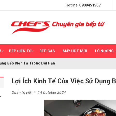
Hotline:
0909451567
M
BẾP ĐIỆN TỪ
BẾP GAS
MÁY HÚT MÙI
LÒ NƯỚNG –
Dụng Bếp Điện Từ Trong Dài Hạn
Lợi Ích Kinh Tế Của Việc Sử Dụng 
Quản trị viên
14 October 2024