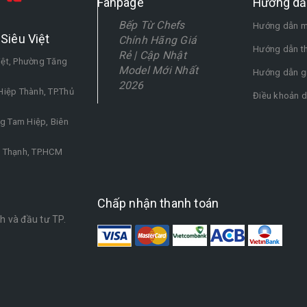
Fanpage
Hướng dẫ
Bếp Từ Chefs
Hướng dẫn m
Siêu Việt
Chính Hãng Giá
Hướng dẫn t
Rẻ | Cập Nhật
iệt, Phường Tăng
Model Mới Nhất
Hướng dẫn g
2026
iệp Thành, TP.Thủ
Điều khoản d
 Tam Hiệp, Biên
h Thạnh, TP.HCM
Chấp nhận thanh toán
 và đầu tư TP.