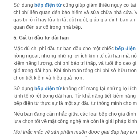
Sử dụng
bếp điện từ
cũng giúp giảm thiểu nguy cơ tai 
chi phí liên quan đến bảo hiểm và sửa chữa nhà cửa. V
gas bị rò rỉ hay lửa bị tắt đột ngột, giúp gia đình bạn a
quan đến sự cố trong nhà bếp.
5. Giá trị đầu tư dài hạn
Mặc dù chi phí đầu tư ban đầu cho một chiếc
bếp điện
hồng ngoại, nhưng những lợi ích kinh tế dài hạn mà nó
kiệm năng lượng, chi phí bảo trì thấp, và tuổi thọ cao 
giá trong dài hạn. Khi tính toán tổng chi phí sở hữu tro
chọn tiết kiệm và hiệu quả hơn.
Sử dụng
bếp điện từ
không chỉ mang lại những lợi ích 
kinh tế rõ rệt trong dài hạn. Từ khả năng tiết kiệm năng 
bếp điện từ thực sự là một sự đầu tư thông minh cho mọ
Nếu bạn đang cân nhắc giữa các loại bếp cho gia đìn
lựa chọn tốt về mặt công nghệ mà còn là giải pháp kinh
Mọi thắc mắc về sản phẩm muốn được giải đáp hay tư v