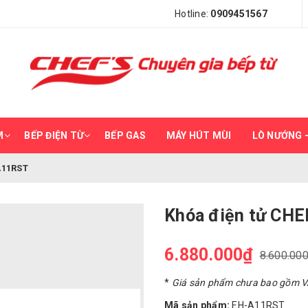
Hotline:
0909451567
M
BẾP ĐIỆN TỪ
BẾP GAS
MÁY HÚT MÙI
LÒ NƯỚNG –
A11RST
Khóa điện tử CH
6.880.000₫
8.600.00
*
Giá sản phẩm chưa bao gồm 
Mã sản phẩm:
EH-A11RST