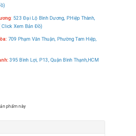
Đồ)
Dương
:
523 Đại Lộ Bình Dương, P.Hiệp Thành,
 Click Xem Bản Đồ)
òa:
709
Phạm Văn Thuận, Phường Tam Hiệp,
ạnh:
395 Bình Lợi, P13, Quận Bình Thạnh,HCM
sản phẩm này