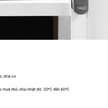
ừ, chìa cơ
hư mưa nhỏ, chịu nhiệt độ -20⁰C đến 60⁰C