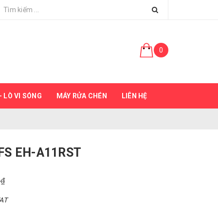
0
 LÒ VI SÓNG
MÁY RỬA CHÉN
LIÊN HỆ
EFS EH-A11RST
0₫
VAT