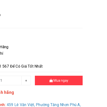
m
 Hãng
hí
1 567 Để Có Giá Tốt Nhất
Mua ngay
+
nh hãng
nh:
459 Lê Văn Việt, Phường Tăng Nhơn Phú A,