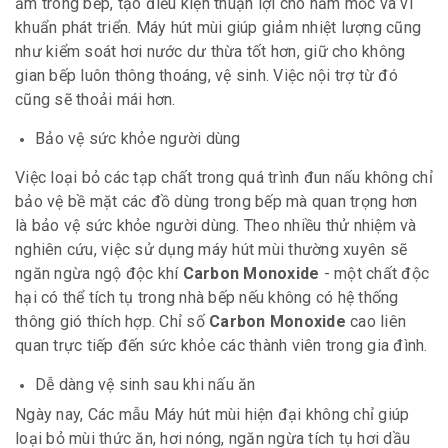
ẩm trong bếp, tạo điều kiện thuận lợi cho nấm mốc và vi
khuẩn phát triển. Máy hút mùi giúp giảm nhiệt lượng cũng
như kiểm soát hơi nước dư thừa tốt hơn, giữ cho không
gian bếp luôn thông thoáng, vệ sinh. Việc nội trợ từ đó
cũng sẽ thoải mái hơn.
Bảo vệ sức khỏe người dùng
Việc loại bỏ các tạp chất trong quá trình đun nấu không chỉ
bảo vệ bề mặt các đồ dùng trong bếp mà quan trọng hơn
là bảo vệ sức khỏe người dùng. Theo nhiều thử nhiệm và
nghiên cứu, việc sử dụng máy hút mùi thường xuyên sẽ
ngăn ngừa ngộ độc khí
Carbon Monoxide
- một chất độc
hại có thể tích tụ trong nhà bếp nếu không có hệ thống
thông gió thích hợp. Chỉ số
Carbon Monoxide
cao liên
quan trực tiếp đến sức khỏe các thành viên trong gia đình.
Dễ dàng vệ sinh sau khi nấu ăn
Ngày nay, Các mẫu Máy hút mùi hiện đại không chỉ giúp
loại bỏ mùi thức ăn, hơi nóng, ngăn ngừa tích tụ hơi dầu