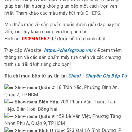
giúp bạn tận hưởng không gian bếp một cách trọn vẹn
nhất. Tham khảo các mẫu máy hút mùi CHEFS.
Mọi thắc mắc về sản phẩm muốn được giải đáp hay tư
vấn, xin Quý khách hàng vui lòng liên hệ
Hotline:
0909451567
để được hỗ trợ nhanh nhất.
Truy cập Website:
https://chefsgroup.vn/
để xem thêm
thông tin về các sản phẩm máy rửa chén và các chương
trình ưu đãi dành riêng cho bạn!
Địa chỉ mua bếp từ uy tín tại
Chesf - Chuyên Gia Bếp Từ
𝐒𝐡𝐨𝐰𝐫𝐨𝐨𝐦 𝐐𝐮ậ𝐧 𝟐: 18 Trần Não, Phường Bình An,
Quận 2, TP.HCM
𝐒𝐡𝐨𝐰𝐫𝐨𝐨𝐦 𝗕𝗶𝗲̂𝗻 𝗛𝗼̀𝗮: 709 Phạm Văn Thuận, Tam
Hiệp, Biên Hoà, Đồng Nai
𝐒𝐡𝐨𝐰𝐫𝐨𝐨𝐦 𝐐𝐮ậ𝐧 𝟗: 459 Lê Văn Việt, Phường Tăng
Nhơn Phú A, Quận 9, TP.HCM
𝐒𝐡𝐨𝐰𝐫𝐨𝐨𝐦 𝐁ì𝐧𝐡 𝐃ươ𝐧𝐠: 523 Đại Lộ Bình Dương, P.