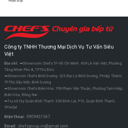
Hiện Đại
Công ty TNHH Thương Mại Dịch Vụ Tư Vấn Siêu
Việt
Địa chỉ:
➡Showroom Chefs TP Hồ Chí Minh: 459 Lê Văn Việt, Phường
Tăng Nhơn Phú A, TP.Thủ Đức
➡Showroom Chefs Bình Dương: 523 Đại Lộ Bình Dương, P.Hiệp Thành,
TP.Thủ Dầu Một, Bình Dương
➡Showroom Chefs Biên Hòa: 709 Phạm Văn Thuận, Phường Tam Hiệp,
Biên Hòa, Đồng Nai
➡Trụ sở Cty Quận Bình Thạnh: 395 Bình Lợi, P13, Quận Bình Thạnh,
TP.HCM
Điện thoại:
0909451567
Email:
chefsgroup.vn@gmail.com