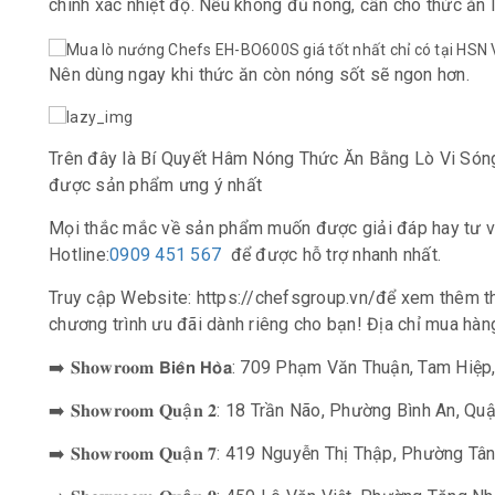
chính xác nhiệt độ. Nếu không đủ nóng, cần cho thức ăn l
Nên dùng ngay khi thức ăn còn nóng sốt sẽ ngon hơn.
Trên đây là Bí Quyết Hâm Nóng Thức Ăn Bằng Lò Vi Són
được sản phẩm ưng ý nhất
Mọi thắc mắc về sản phẩm muốn được giải đáp hay tư vấn
Hotline:
0909 451 567
để được hỗ trợ nhanh nhất.
Truy cập Website: https://chefsgroup.vn/để xem thêm t
chương trình ưu đãi dành riêng cho bạn! Địa chỉ mua hàng 
➡️ 𝐒𝐡𝐨𝐰𝐫𝐨𝐨𝐦 𝗕𝗶𝗲̂𝗻 𝗛𝗼̀𝗮: 709 Phạm Văn Thuận, Tam H
➡️ 𝐒𝐡𝐨𝐰𝐫𝐨𝐨𝐦 𝐐𝐮ậ𝐧 𝟐: 18 Trần Não, Phường Bình An, 
➡️ 𝐒𝐡𝐨𝐰𝐫𝐨𝐨𝐦 𝐐𝐮ậ𝐧 𝟕: 419 Nguyễn Thị Thập, Phường