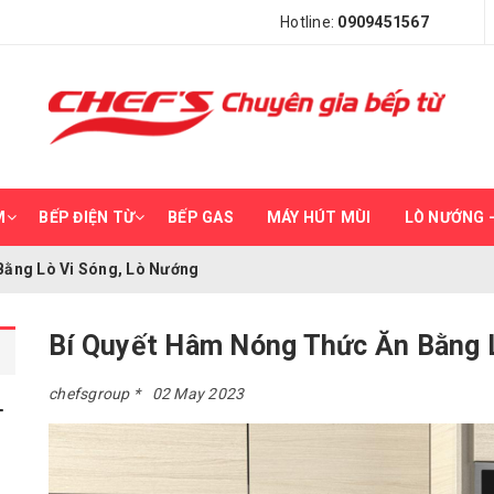
Hotline:
0909451567
M
BẾP ĐIỆN TỪ
BẾP GAS
MÁY HÚT MÙI
LÒ NƯỚNG –
Bằng Lò Vi Sóng, Lò Nướng
Bí Quyết Hâm Nóng Thức Ăn Bằng 
chefsgroup
02 May 2023