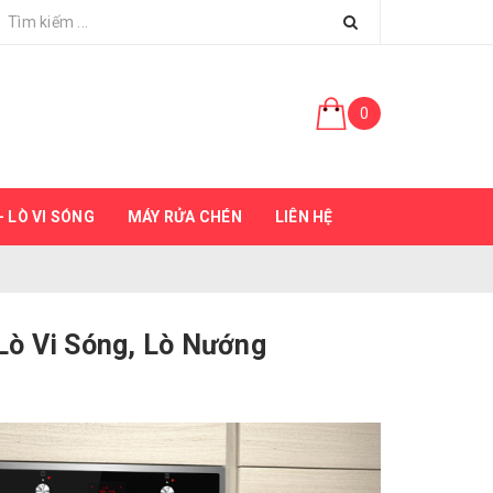
0
 LÒ VI SÓNG
MÁY RỬA CHÉN
LIÊN HỆ
Lò Vi Sóng, Lò Nướng