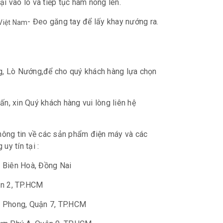
ại vào lò và tiếp tục hâm nóng lên.
- Đeo găng tay để lấy khay nướng ra.
g, Lò Nướng,để cho quý khách hàng lựa chọn
, xin Quý khách hàng vui lòng liên hệ
hông tin về các sản phẩm điện máy và các
uy tín tại :
iệp, Biên Hoà, Đồng Nai
Quận 2, TP.HCM
 Tân Phong, Quận 7, TP.HCM