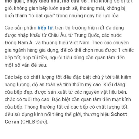
mở quạt, chạy điều hòa, mở cửa sổ
... mà không sợ bị tạt
gió, không gian bếp luôn sạch sẽ, thoáng mát, không bị
biến thành "lò bát quái" trong những ngày hè rực lửa.
Các sản phẩm
bếp từ
, trên thị trường hiện rất đa dạng
được nhập khẩu từ Châu Âu, từ Trung Quốc, các nước
Đông Nam Á...và thương hiệu Việt Nam. Theo các chuyên
gia ngành hàng gia dụng, để có thể chọn mua được 1 chiếc
bếp tốt, hợp túi tiền, người tiêu dùng cần quan tâm đến
một số vấn đề sau:
Các bếp có chất lượng tốt đều đặc biệt chú ý tới tiết kiệm
năng lượng, độ an toàn và tính thẩm mỹ cao. Kiểu dáng
của bếp đẹp, được sản xuất từ các nguyên vật liệu bền,
chắc có tuổi thọ cao. Đặc biệt cần quan tâm đến mặt kính
của bếp. Thông thường tất cả các bếp có chất lượng tốt,
đều sử dụng kính nổi tiếng thế giới, thương hiệu
Schott
Ceran
(CHLB Đức).