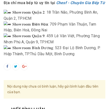
Địa chỉ mua bếp từ uy tín tại
Chesf - Chuyên Gia Bếp Từ
𝐒𝐡𝐨𝐰𝐫𝐨𝐨𝐦 𝐐𝐮ậ𝐧 𝟐: 18 Trần Não, Phường Bình An,
Quận 2, TP.HCM
𝐒𝐡𝐨𝐰𝐫𝐨𝐨𝐦 𝗕𝗶𝗲̂𝗻 𝗛𝗼̀𝗮: 709 Phạm Văn Thuận, Tam
Hiệp, Biên Hoà, Đồng Nai
𝐒𝐡𝐨𝐰𝐫𝐨𝐨𝐦 𝐐𝐮ậ𝐧 𝟗: 459 Lê Văn Việt, Phường Tăng
Nhơn Phú A, Quận 9, TP.HCM
𝐒𝐡𝐨𝐰𝐫𝐨𝐨𝐦 𝐁ì𝐧𝐡 𝐃ươ𝐧𝐠: 523 Đại Lộ Bình Dương, P.
Hiệp Thành, TP.Thủ Dầu Một, Bình Dương
Nội dung này chưa có bình luận, hãy gửi bình luận đầu tiên
của bạn.