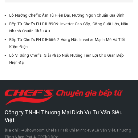
Lò Nướng Chef’s: Âm Tủ Hiện Đại, Nướng Ngon Chuẩn Gia Đình
Bếp Từ Chef’s EH-DIH890N: Inverter Cao Cấp, Công Suất Lớn, Nấu
Nhanh Chuẩn Châu Âu
Bếp Từ Chef’s EH-DIH666: 2 Vùng Nấu Inverter, Mạnh Mẽ Và Tiết
Kiệm Điện
Lò Vi Sóng Chef’s: Giải Pháp Nấu Nướng Tiện Lợi Cho Gian Bếp
Hiện Đại
Công ty TNHH Thương Mại Dịch Vụ Tư Vấn Siêu
Việt
Địa chỉ:
➡Showroom Chefs TP Hồ Chí Minh: 459 Lê Văn Việt, Phường
Tăng Nhơn Phú A, TP.Thủ Đức