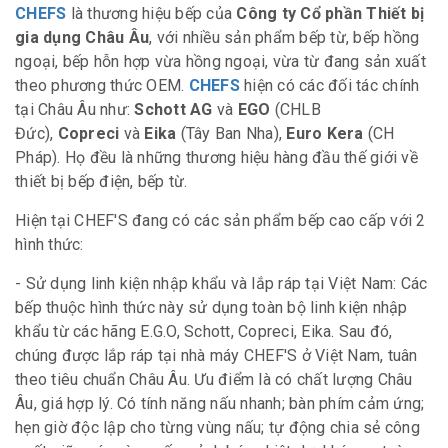
CHEFS
là thương hiệu bếp của
Công ty Cổ phần Thiết bị
gia dụng Châu Âu
, với nhiều sản phẩm bếp từ, bếp hồng
ngoại, bếp hỗn hợp vừa hồng ngoại, vừa từ đang sản xuất
theo phương thức OEM.
CHEFS
hiện có các đối tác chính
tại Châu Âu như:
Schott AG
và
EGO
(CHLB
Đức),
Copreci
và
Eika
(Tây Ban Nha),
Euro Kera
(CH
Pháp). Họ đều là những thương hiệu hàng đầu thế giới về
thiết bị bếp điện, bếp từ.
Hiện tại CHEF'S đang có các sản phẩm bếp cao cấp với 2
hình thức:
- Sử dụng linh kiện nhập khẩu và lắp ráp tại Việt Nam: Các
bếp thuộc hình thức này sử dụng toàn bộ linh kiện nhập
khẩu từ các hãng E.G.O, Schott, Copreci, Eika. Sau đó,
chúng được lắp ráp tại nhà máy CHEF'S ở Việt Nam, tuân
theo tiêu chuẩn Châu Âu. Ưu điểm là có chất lượng Châu
Âu, giá hợp lý. Có tính năng nấu nhanh; bàn phím cảm ứng;
hẹn giờ độc lập cho từng vùng nấu; tự động chia sẻ công