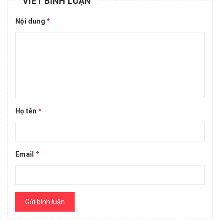
VIẾT BÌNH LUẬN
Nội dung
*
Họ tên
*
Email
*
Gửi bình luận