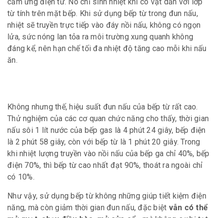
cảm ứng điện từ. Nó chỉ sinh nhiệt khi có vật dẫn với lớp
từ tính trên mặt bếp. Khi sử dụng bếp từ trong đun nấu,
nhiệt sẽ truyền trực tiếp vào đáy nồi nấu, không có ngọn
lửa, sức nóng lan tỏa ra môi trường xung quanh không
đáng kể, nên hạn chế tối đa nhiệt độ tăng cao mỗi khi nấu
ăn.
Không nhưng thế, hiệu suất đun nấu của bếp từ rất cao.
Thử nghiệm của các cơ quan chức năng cho thấy, thời gian
nấu sôi 1 lít nước của bếp gas là 4 phút 24 giây, bếp điện
là 2 phút 58 giây, còn với bếp từ là 1 phút 20 giây. Trong
khi nhiệt lượng truyền vào nồi nấu của bếp ga chỉ 40%, bếp
điện 70%, thì bếp từ cao nhất đạt 90%, thoát ra ngoài chỉ
có 10%.
Như vậy, sử dụng bếp từ không những giúp tiết kiệm điện
năng, mà còn giảm thời gian đun nấu, đặc biệt
vẫn có thể