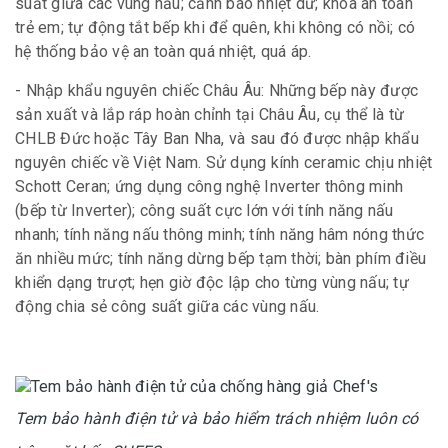
suất giữa các vùng nấu; cảnh báo nhiệt dư; khóa an toàn
trẻ em; tự động tắt bếp khi để quên, khi không có nồi; có
hệ thống bảo vệ an toàn quá nhiệt, quá áp.
- Nhập khẩu nguyên chiếc Châu Âu: Những bếp này được
sản xuất và lắp ráp hoàn chỉnh tại Châu Âu, cụ thể là từ
CHLB Đức hoặc Tây Ban Nha, và sau đó được nhập khẩu
nguyên chiếc về Việt Nam. Sử dụng kính ceramic chịu nhiệt
Schott Ceran; ứng dụng công nghệ Inverter thông minh
(bếp từ Inverter); công suất cực lớn với tính năng nấu
nhanh; tính năng nấu thông minh; tính năng hâm nóng thức
ăn nhiều mức; tính năng dừng bếp tạm thời; bàn phím điều
khiển dạng trượt; hẹn giờ độc lập cho từng vùng nấu; tự
động chia sẻ công suất giữa các vùng nấu.
Tem bảo hành điện tử và bảo hiểm trách nhiệm luôn có