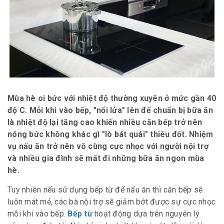
Mùa hè oi bức với nhiệt độ thường xuyên ở mức gần 40
độ C. Mỗi khi vào bếp, "nổi lửa" lên để chuẩn bị bữa ăn
là nhiệt độ lại tăng cao khiến nhiều căn bếp trở nên
nóng bức không khác gì "lò bát quái" thiêu đốt. Nhiệm
vụ nấu ăn trở nên vô cùng cực nhọc với người nội trợ
và nhiều gia đình sẽ mất đi những bữa ăn ngon mùa
hè.
Tuy nhiên nếu sử dụng bếp từ để nấu ăn thì căn bếp sẽ
luôn mát mẻ, các bà nội trợ sẽ giảm bớt được sự cực nhọc
mỗi khi vào bếp.
Bếp từ
hoạt động dựa trên nguyên lý