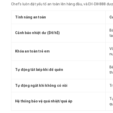
Chef's luôn đặt yếu tố an toàn lên hàng đầu, và EH-DIH888 được
Tính năng an toàn
C
B
Cảnh báo nhiệt dư (
$H/h$
)
ta
Vô
Khóa an toàn trẻ em
n
Bế
Tự động tắt bếp khi để quên
th
Tự động ngắt khi không có nồi
Tr
Tự
Hệ thống bảo vệ quá nhiệt/quá áp
q