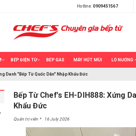
Hotline:
0909451567
M
BẾP ĐIỆN TỪ
BẾP GAS
MÁY HÚT MÙI
LÒ NƯỚNG –
ứng Danh "Bếp Từ Quốc Dân" Nhập Khẩu Đức
Bếp Từ Chef's EH-DIH888: Xứng Da
Khẩu Đức
Quản trị viên
16 July 2026