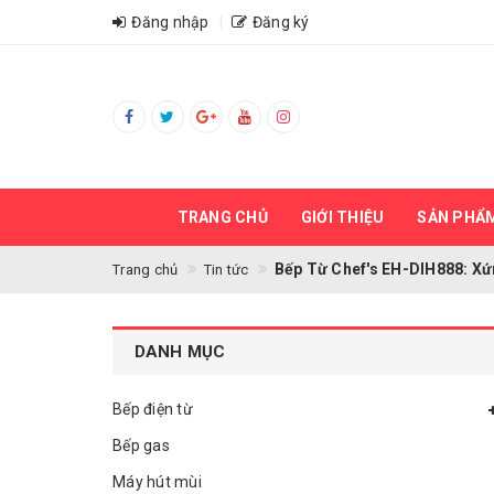
Đăng nhập
Đăng ký
TRANG CHỦ
GIỚI THIỆU
SẢN PHẨ
Bếp Từ Chef's EH-DIH888: X
Trang chủ
Tin tức
DANH MỤC
Bếp điện từ
Bếp gas
Máy hút mùi