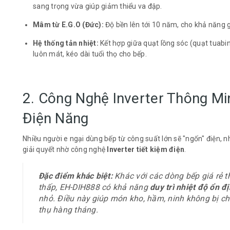
sang trọng vừa giúp giảm thiểu va đập.
Mâm từ E.G.O (Đức):
Độ bền lên tới 10 năm, cho khả năng g
Hệ thống tản nhiệt:
Kết hợp giữa quạt lồng sóc (quạt tuabi
luôn mát, kéo dài tuổi thọ cho bếp.
2. Công Nghệ Inverter Thông Mi
Điện Năng
Nhiều người e ngại dùng bếp từ công suất lớn sẽ "ngốn" điện, 
giải quyết nhờ công nghệ
Inverter tiết kiệm điện
.
Đặc điểm khác biệt:
Khác với các dòng bếp giá rẻ t
thấp, EH-DIH888 có khả năng
duy trì nhiệt độ ổn địn
nhỏ. Điều này giúp món kho, hầm, ninh không bị chá
thụ hàng tháng.