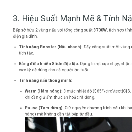
3. Hiệu Suất Mạnh Mẽ & Tính N
Bếp sở hữu 2 vùng nấu với tổng công suất
3700W
, tích hợp tí
điện gia đình.
Tính năng Booster (Nấu nhanh):
Đẩy công suất một vùng n
tích tắc.
Bảng điều khiển Slide độc lập:
Dạng trượt cực nhạy, nhận c
cực kỳ dễ dùng cho cả người lớn tuổi.
Tính năng nấu thông minh:
Warm (Hâm nóng):
3 mức nhiệt độ (
$65^\circ\text{C}$
,
khi cần giữ ấm thức ăn hoặc rã đông.
Pause (Tạm dừng):
Giữ nguyên chương trình nấu khi bạn
hàng) mà không cần tắt bếp từ đầu.