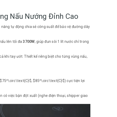
ăng Nấu Nướng Đỉnh Cao
nh năng tự động chia sẻ công suất để bảo vệ đường dây
ấu lên tối đa
3700W
, giúp đun sôi 1 lít nước chỉ trong
ả khi tay ướt. Thiết kế riêng biệt cho từng vùng nấu,
$75^\circ\text{C}$
,
$85^\circ\text{C}$
) cực tiện lợi
 có việc bận đột xuất (nghe điện thoại, shipper giao