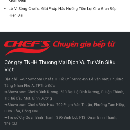
Kiệm Điện
Lò Vi Sóng Chef’s: Giải Pháp Nấu Nướng Tiện Lợi Cho Gian Bếp
Hiện Đại
Công ty TNHH Thương Mại Dịch Vụ Tư Vấn Siêu
Việt
Địa chỉ:
➡Showroom Chefs TP Hồ Chí Minh: 459 Lê Văn Việt, Phường
Tăng Nhơn Phú A, TP.Thủ Đức
➡Showroom Chefs Bình Dương: 523 Đại Lộ Bình Dương, P.Hiệp Thành,
TP.Thủ Dầu Một, Bình Dương
➡Showroom Chefs Biên Hòa: 709 Phạm Văn Thuận, Phường Tam Hiệp,
Biên Hòa, Đồng Nai
➡Trụ sở Cty Quận Bình Thạnh: 395 Bình Lợi, P13, Quận Bình Thạnh,
TP.HCM