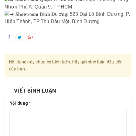
Nhơn Phú A, Quận 9, TP.HCM
𝐒𝐡𝐨𝐰𝐫𝐨𝐨𝐦 𝐁ì𝐧𝐡 𝐃ươ𝐧𝐠: 523 Đại Lộ Bình Dương, P.
Hiệp Thành, TP.Thủ Dầu Một, Bình Dương
Nội dung này chưa có bình luận, hãy gửi bình luận đầu tiên
của bạn.
VIẾT BÌNH LUẬN
Nội dung
*