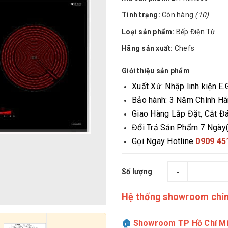
Tình trạng:
Còn hàng
(10)
Loại sản phẩm:
Bếp Điện Từ
Hãng sản xuất:
Chefs
Giới thiệu sản phẩm
Xuất Xứ: Nhập linh kiện E
Bảo hành: 3 Năm Chính H
Giao Hàng Lắp Đặt, Cắt Đ
Đổi Trả Sản Phẩm 7 Ngày
Gọi Ngay Hotline
0909 45
Số lượng
-
Hệ thống showroom chí
🏠
Showroom TP Hồ Chí Mi