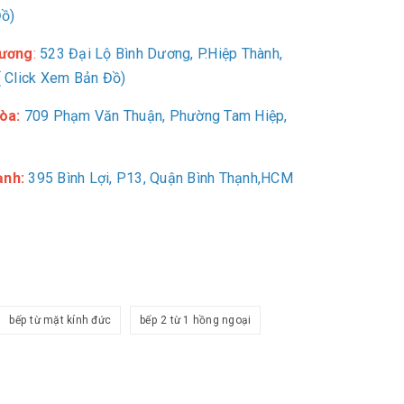
Đồ)
Dương
:
523 Đại Lộ Bình Dương, P.Hiệp Thành,
 Click Xem Bản Đồ)
òa:
709
Phạm Văn Thuận, Phường Tam Hiệp,
ạnh:
395 Bình Lợi, P13, Quận Bình Thạnh,HCM
bếp từ mặt kính đức
bếp 2 từ 1 hồng ngoại