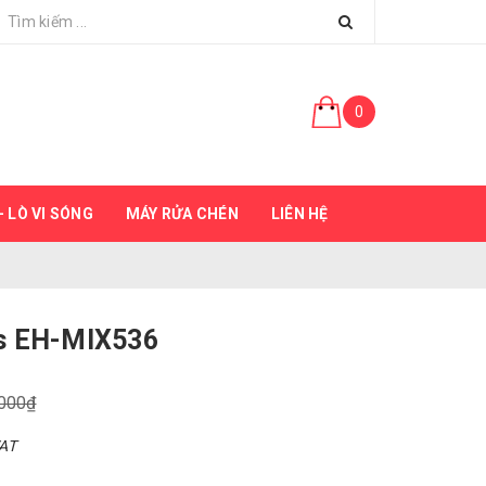
0
 LÒ VI SÓNG
MÁY RỬA CHÉN
LIÊN HỆ
fs EH-MIX536
.000₫
VAT