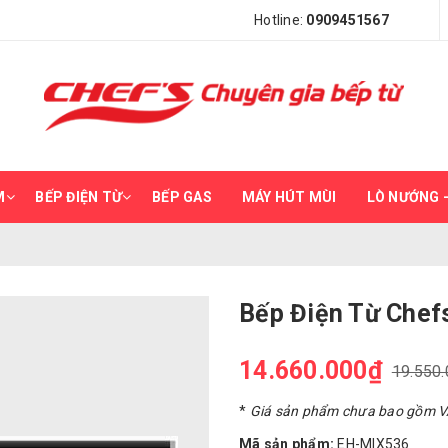
Hotline:
0909451567
M
BẾP ĐIỆN TỪ
BẾP GAS
MÁY HÚT MÙI
LÒ NƯỚNG –
Bếp Điện Từ Che
14.660.000₫
19.550
*
Giá sản phẩm chưa bao gồm 
Mã sản phẩm:
EH-MIX536