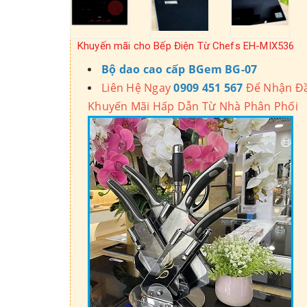
Khuyến mãi cho Bếp Điện Từ Chefs EH-MIX536
Bộ dao cao cấp BGem BG-07
Liên Hệ Ngay
0909 451 567
Để Nhận Đầ
Khuyến Mãi Hấp Dẫn Từ Nhà Phân Phối