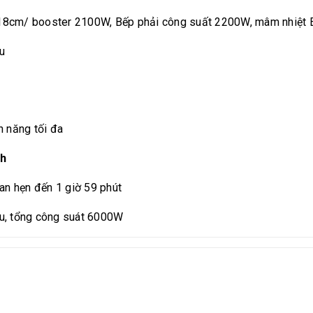
8cm/ booster 2100W, Bếp phải công suất 2200W, mâm nhiệt EGO 
ấu
n năng tối đa
nh
ian hẹn đến 1 giờ 59 phút
ấu, tổng công suát 6000W