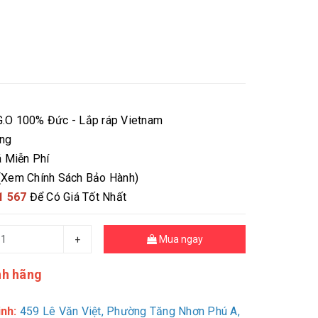
.G.O 100% Đức - Lắp ráp Vietnam
ãng
á Miễn Phí
(
Xem Chính Sách Bảo Hành
)
1 567
Để Có Giá Tốt Nhất
Mua ngay
+
nh hãng
nh:
459 Lê Văn Việt, Phường Tăng Nhơn Phú A,