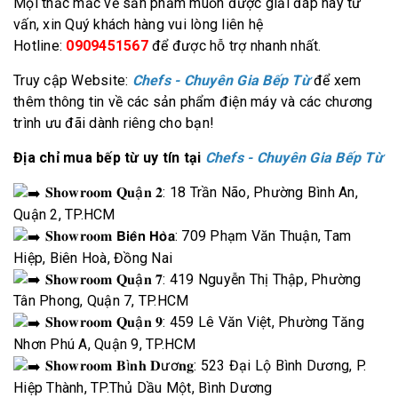
Mọi thắc mắc về sản phẩm muốn được giải đáp hay tư
vấn, xin Quý khách hàng vui lòng liên hệ
Hotline:
0909451567
để được hỗ trợ nhanh nhất.
Truy cập Website:
Chefs - Chuyên Gia Bếp Từ
để xem
thêm thông tin về các sản phẩm điện máy và các chương
trình ưu đãi dành riêng cho bạn!
Địa chỉ mua bếp từ uy tín tại
Chefs - Chuyên Gia Bếp Từ
𝐒𝐡𝐨𝐰𝐫𝐨𝐨𝐦 𝐐𝐮ậ𝐧 𝟐: 18 Trần Não, Phường Bình An,
Quận 2, TP.HCM
𝐒𝐡𝐨𝐰𝐫𝐨𝐨𝐦 𝗕𝗶𝗲̂𝗻 𝗛𝗼̀𝗮: 709 Phạm Văn Thuận, Tam
Hiệp, Biên Hoà, Đồng Nai
𝐒𝐡𝐨𝐰𝐫𝐨𝐨𝐦 𝐐𝐮ậ𝐧 𝟕: 419 Nguyễn Thị Thập, Phường
Tân Phong, Quận 7, TP.HCM
𝐒𝐡𝐨𝐰𝐫𝐨𝐨𝐦 𝐐𝐮ậ𝐧 𝟗: 459 Lê Văn Việt, Phường Tăng
Nhơn Phú A, Quận 9, TP.HCM
𝐒𝐡𝐨𝐰𝐫𝐨𝐨𝐦 𝐁ì𝐧𝐡 𝐃ươ𝐧𝐠: 523 Đại Lộ Bình Dương, P.
Hiệp Thành, TP.Thủ Dầu Một, Bình Dương