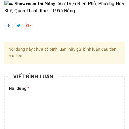
𝐒𝐡𝐨𝐰𝐫𝐨𝐨𝐦 Đ𝐚̀ 𝐍𝐚̆̃𝐧𝐠: 567 Điện Biên Phủ, Phường Hòa
Khê, Quận Thanh Khê, TP. Đà Nẵng
Nội dung này chưa có bình luận, hãy gửi bình luận đầu tiên
của bạn.
VIẾT BÌNH LUẬN
Nội dung
*