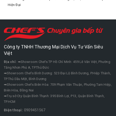
Hiện Đại
Công ty TNHH Thương Mại Dịch Vụ Tư Vấn Siêu
Việt
Địa chỉ:
➡Showroom Chefs TP Hồ Chí Minh: 459 Lê Văn Việt, Phường
Tăng Nhơn Phú A, TP.Thủ Đức
➡Showroom Chefs Bình Dương: 523 Đại Lộ Bình Dương, P.Hiệp Thành,
TP.Thủ Dầu Một, Bình Dương
➡Showroom Chefs Biên Hòa: 709 Phạm Văn Thuận, Phường Tam Hiệp,
Biên Hòa, Đồng Nai
➡Trụ sở Cty Quận Bình Thạnh: 395 Bình Lợi, P13, Quận Bình Thạnh,
TP.HCM
Điện thoại:
0909451567