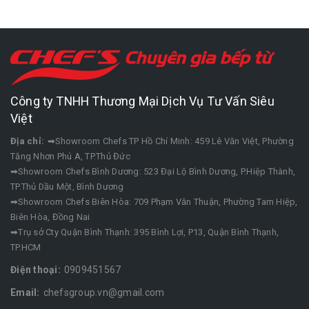
Công ty TNHH Thương Mại Dịch Vụ Tư Vấn Siêu
Việt
Địa chỉ:
➡Showroom Chefs TP Hồ Chí Minh: 459 Lê Văn Việt, Phường
Tăng Nhơn Phú A, TP.Thủ Đức
➡Showroom Chefs Bình Dương: 523 Đại Lộ Bình Dương, P.Hiệp Thành,
TP.Thủ Dầu Một, Bình Dương
➡Showroom Chefs Biên Hòa: 709 Phạm Văn Thuận, Phường Tam Hiệp,
Biên Hòa, Đồng Nai
➡Trụ sở Cty Quận Bình Thạnh: 395 Bình Lợi, P13, Quận Bình Thạnh,
TP.HCM
Điện thoại:
0909451567
Email:
chefsgroup.vn@gmail.com