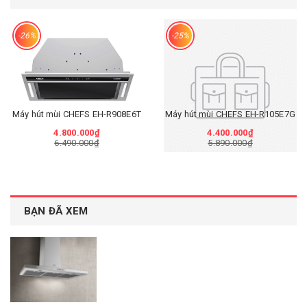
-26%
-25%
Máy hút mùi CHEFS EH-R908E6T
Máy hút mùi CHEFS EH-R105E7G
4.800.000₫
4.400.000₫
6.490.000₫
5.890.000₫
BẠN ĐÃ XEM