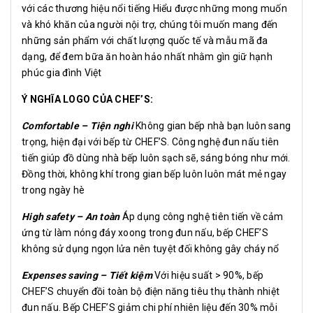
với các thương hiệu nổi tiếng Hiểu được những mong muốn
và khó khăn của người nội trợ, chúng tôi muốn mang đến
những sản phẩm với chất lượng quốc tế và mẫu mã đa
dạng, để đem bữa ăn hoàn hảo nhất nhằm gìn giữ hạnh
phúc gia đình Việt
Ý NGHĨA LOGO CỦA CHEF’S:
Comfortable – Tiện nghi
Không gian bếp nhà bạn luôn sang
trọng, hiện đại với bếp từ CHEF’S. Công nghệ đun nấu tiên
tiến giúp đồ dùng nhà bếp luôn sạch sẽ, sáng bóng như mới.
Đồng thời, không khí trong gian bếp luôn luôn mát mẻ ngay
trong ngày hè
High safety – An toàn
Áp dụng công nghệ tiên tiến về cảm
ứng từ làm nóng đáy xoong trong đun nấu, bếp CHEF’S
không sử dụng ngọn lửa nên tuyệt đối không gây cháy nổ
Expenses saving – Tiết kiệm
Với hiệu suất > 90%, bếp
CHEF’S chuyển đồi toàn bộ điện năng tiêu thụ thành nhiệt
đun nấu. Bếp CHEF’S giảm chi phí nhiên liệu đến 30% mỗi