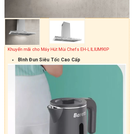
Khuyến mãi cho Máy Hút Mùi Chefs EH-LILIUM90P
Bình Đun Siêu Tốc Cao Cấp