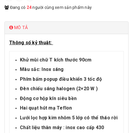
Đang có
24
người cùng xem sản phẩm này
MÔ TẢ
Thông số kỷ thuật:
Khử mùi chữ T kích thước 90cm
Màu sắc: Inox sáng
Phím bấm popup điều khiển 3 tốc độ
Đèn chiếu sáng halogen (2×20 W )
Động cơ hộp kín siêu bền
Hai quạt hút mạ Teflon
Lưới lọc hợp kim nhôm 5 lớp có thể tháo rời
Chất liệu thân máy : inox cao cấp 430