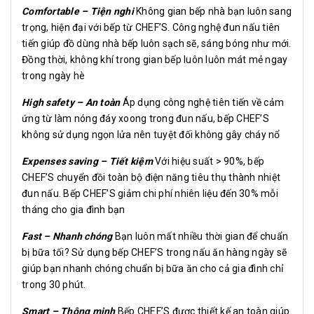
Comfortable – Tiện nghi
Không gian bếp nhà bạn luôn sang
trọng, hiện đại với bếp từ CHEF’S. Công nghệ đun nấu tiên
tiến giúp đồ dùng nhà bếp luôn sạch sẽ, sáng bóng như mới.
Đồng thời, không khí trong gian bếp luôn luôn mát mẻ ngay
trong ngày hè
High safety – An toàn
Áp dụng công nghệ tiên tiến về cảm
ứng từ làm nóng đáy xoong trong đun nấu, bếp CHEF’S
không sử dụng ngọn lửa nên tuyệt đối không gây cháy nổ
Expenses saving – Tiết kiệm
Với hiệu suất > 90%, bếp
CHEF’S chuyển đồi toàn bộ điện năng tiêu thụ thành nhiệt
đun nấu. Bếp CHEF’S giảm chi phí nhiên liệu đến 30% mỗi
tháng cho gia đình bạn
Fast – Nhanh chóng
Bạn luôn mất nhiều thời gian để chuẩn
bị bữa tối? Sử dụng bếp CHEF’S trong nấu ăn hàng ngày sẽ
giúp bạn nhanh chóng chuẩn bị bữa ăn cho cả gia đình chỉ
trong 30 phút.
Smart – Thông minh
Bếp CHEF’S được thiết kế an toàn giúp