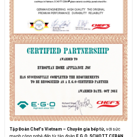
Tập Đoàn Chef’s Vietnam – Chuyên gia bếp từ
,
với sức
mạnh công nghệ đến từ tập đoàn
E.G.O, SCHOTT CERAN
.