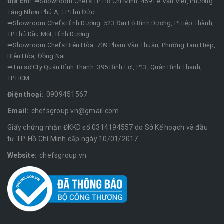
Địa chỉ:
➡Showroom Chefs TP Hồ Chí Minh: 459 Lê Văn Việt, Phường
Tăng Nhơn Phú A, TP.Thủ Đức
➡Showroom Chefs Bình Dương: 523 Đại Lộ Bình Dương, P.Hiệp Thành,
TP.Thủ Dầu Một, Bình Dương
➡Showroom Chefs Biên Hòa: 709 Phạm Văn Thuận, Phường Tam Hiệp,
Biên Hòa, Đồng Nai
➡Trụ sở Cty Quận Bình Thạnh: 395 Bình Lợi, P13, Quận Bình Thạnh,
TP.HCM
Điện thoại:
0909451567
Email:
chefsgroup.vn@gmail.com
Giấy chứng nhận ĐKKD số 0314194557 do Sở Kế hoạch và đầu
tư TP. Hồ Chí Minh cấp ngày 10/01/2017
Website:
chefsgroup.vn