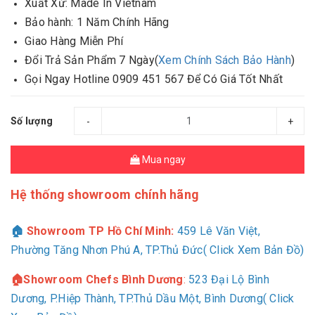
Xuất Xứ: Made In Vietnam
Bảo hành: 1 Năm Chính Hãng
Giao Hàng Miễn Phí
Đổi Trả Sản Phẩm 7 Ngày(
Xem Chính Sách Bảo Hành
)
Gọi Ngay Hotline 0909 451 567 Để Có Giá Tốt Nhất
Số lượng
-
+
Mua ngay
Hệ thống showroom chính hãng
🏠
Showroom TP Hồ Chí Minh:
459 Lê Văn Việt,
Phường Tăng Nhơn Phú A, TP.Thủ Đức( Click Xem Bản Đồ)
🏠Showroom Chefs Bình Dương
:
523 Đại Lộ Bình
Dương, P.Hiệp Thành, TP.Thủ Dầu Một, Bình Dương( Click